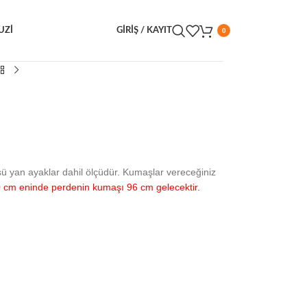
UZI
GIRIŞ / KAYIT
0
sü yan ayaklar dahil ölçüdür. Kumaşlar vereceğiniz
 cm eninde perdenin kumaşı 96 cm gelecektir.