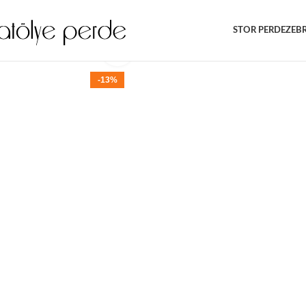
Sipariş ve Danışma Hattımız:
0539 746 75 21 - 0534 622 64 64
STOR PERDE
ZEB
Büyütmek için tıklayın
-13%