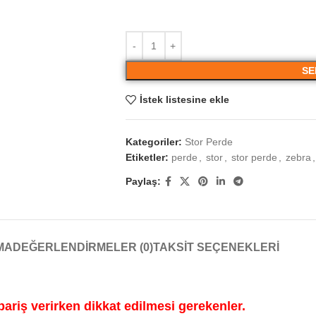
SE
İstek listesine ekle
Kategoriler:
Stor Perde
Etiketler:
perde
,
stor
,
stor perde
,
zebra
,
Paylaş:
MA
DEĞERLENDIRMELER (0)
TAKSIT SEÇENEKLERI
pariş verirken dikkat edilmesi gerekenler.