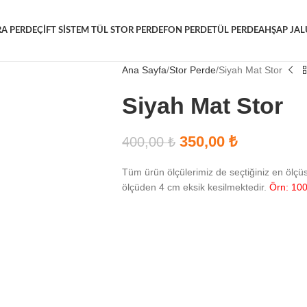
RA PERDE
ÇIFT SISTEM TÜL STOR PERDE
FON PERDE
TÜL PERDE
AHŞAP JAL
Ana Sayfa
Stor Perde
Siyah Mat Stor
Siyah Mat Stor
350,00
₺
400,00
₺
Tüm ürün ölçülerimiz de seçtiğiniz en ölçü
ölçüden 4 cm eksik kesilmektedir.
Örn: 100