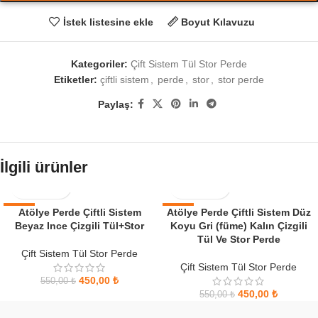
İstek listesine ekle
Boyut Kılavuzu
Kategoriler:
Çift Sistem Tül Stor Perde
Etiketler:
çiftli sistem
,
perde
,
stor
,
stor perde
Paylaş:
İlgili ürünler
-18%
Atölye Perde Çiftli Sistem
Atölye Perde Çiftli Sistem Düz
-18%
Beyaz Ince Çizgili Tül+Stor
Koyu Gri (füme) Kalın Çizgili
Tül Ve Stor Perde
Çift Sistem Tül Stor Perde
Çift Sistem Tül Stor Perde
450,00
₺
550,00
₺
450,00
₺
550,00
₺