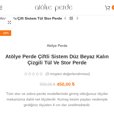
Sipariş ve Danışma Hattımız:
0539 746 75 21 - 0534 622 64 64
Ana Sayfa
Çift Sistem Tül Stor Perde
Büyütmek için tıklayın
-18%
Atölye Perde
Atölye Perde Çiftli Sistem Düz Beyaz Kalın
Çizgili Tül Ve Stor Perde
(
3
müşteri değerlendirmesi)
450,00
₺
550,00
₺
Tüm stor ve zebra perde modellerinde girmiş olduğunuz ölçüler
mekanizma dahil net ölçülerdir. Kumaş kesim payları nedeniyle
girdiğiniz ölçüden 4 cm dar üretilmektedir.