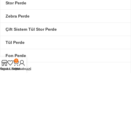
Stor Perde
Zebra Perde
Çift Sistem Tül Stor Perde
Tül Perde
Fon Perde
0
Ahşap Jaluzi
Magaza
İstek Listesi
Sepet
Hesabım
“Atölye Perde: Zarafetin ve işlevselliğin buluştuğu özel tasarımlar.
Evinizi, yaşam alanınızı özgün perde çözümleriyle yeniliyoruz.”
ÖDEME YÖNTEMLERİMİZ