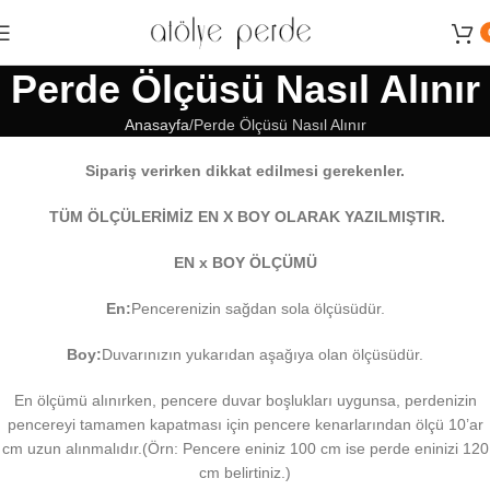
Sipariş ve Danışma Hattımız:
0539 746 75 21 - 0534 622 64 64
Perde Ölçüsü Nasıl Alınır
Anasayfa
Perde Ölçüsü Nasıl Alınır
Sipariş verirken dikkat edilmesi gerekenler.
TÜM ÖLÇÜLERİMİZ EN X BOY OLARAK YAZILMIŞTIR.
EN x BOY ÖLÇÜMÜ
En:
Pencerenizin sağdan sola ölçüsüdür.
Boy:
Duvarınızın yukarıdan aşağıya olan ölçüsüdür.
En ölçümü alınırken, pencere duvar boşlukları uygunsa, perdenizin
pencereyi tamamen kapatması için pencere kenarlarından ölçü 10’ar
cm uzun alınmalıdır.(Örn: Pencere eniniz 100 cm ise perde eninizi 120
cm belirtiniz.)