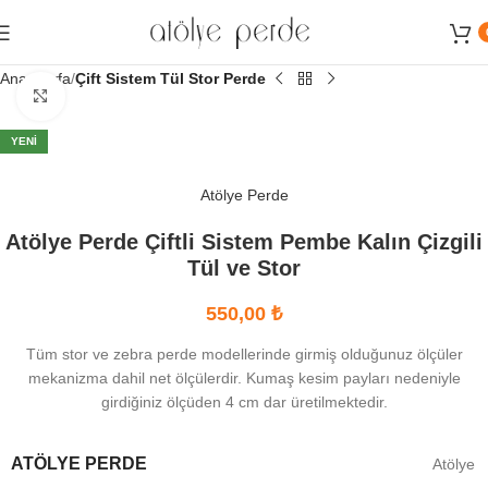
Sipariş ve Danışma Hattımız:
0539 746 75 21 - 0534 622 64 64
Ana Sayfa
Çift Sistem Tül Stor Perde
Büyütmek için tıklayın
YENI
Atölye Perde
Atölye Perde Çiftli Sistem Pembe Kalın Çizgili
Tül ve Stor
550,00
₺
Tüm stor ve zebra perde modellerinde girmiş olduğunuz ölçüler
mekanizma dahil net ölçülerdir. Kumaş kesim payları nedeniyle
girdiğiniz ölçüden 4 cm dar üretilmektedir.
ATÖLYE PERDE
Atölye