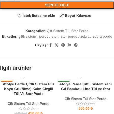
SEPETE EKLE
İstek listesine ekle
Boyut Kılavuzu
Kategoriler:
Çift Sistem Tül Stor Perde
Etiketler:
çiftli sistem
,
perde
,
stor
,
stor perde
,
zebra
,
zebra perde
Paylaş:
İlgili ürünler
Atölye Perde Çiftli Sistem Düz
-18%
Atölye Perde Çiftli Sistem Yeni
YENI
Koyu Gri (füme) Kalın Çizgili
Gri Bambou Line Tül ve Stor
Tül Ve Stor Perde
Çift Sistem Tül Stor Perde
Çift Sistem Tül Stor Perde
550,00
₺
450,00
₺
550,00
₺