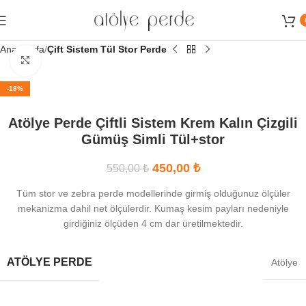
Sipariş ve Danışma Hattımız:
0539 746 75 21 - 0534 622 64 64
Ana Sayfa
Çift Sistem Tül Stor Perde
Büyütmek için tıklayın
-18%
Atölye Perde Çiftli Sistem Krem Kalın Çizgili
Gümüş Simli Tül+stor
450,00
₺
550,00
₺
Tüm stor ve zebra perde modellerinde girmiş olduğunuz ölçüler
mekanizma dahil net ölçülerdir. Kumaş kesim payları nedeniyle
girdiğiniz ölçüden 4 cm dar üretilmektedir.
ATÖLYE PERDE
Atölye