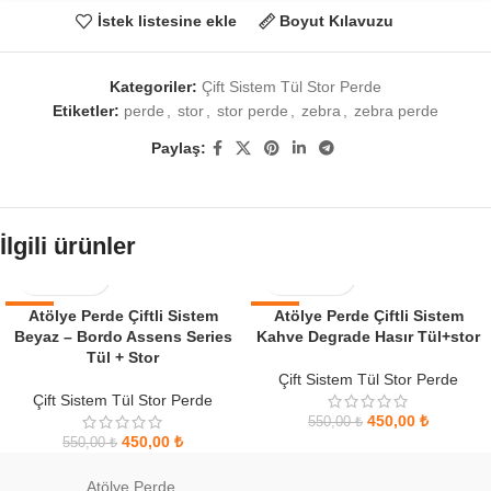
İstek listesine ekle
Boyut Kılavuzu
Kategoriler:
Çift Sistem Tül Stor Perde
Etiketler:
perde
,
stor
,
stor perde
,
zebra
,
zebra perde
Paylaş:
İlgili ürünler
-18%
Atölye Perde Çiftli Sistem
-18%
Atölye Perde Çiftli Sistem
Beyaz – Bordo Assens Series
Kahve Degrade Hasır Tül+stor
TÜKENDI
Tül + Stor
Çift Sistem Tül Stor Perde
Çift Sistem Tül Stor Perde
450,00
₺
550,00
₺
450,00
₺
550,00
₺
Atölye Perde